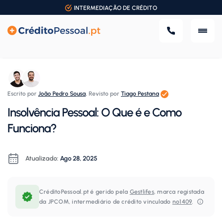
INTERMEDIAÇÃO DE CRÉDITO
Escrito por
João Pedro Sousa
,
Revisto por
Tiago Pestana
Insolvência Pessoal: O Que é e Como
Funciona?
Atualizado:
Ago 28, 2025
CréditoPessoal.pt é gerido pela
Gestlifes
, marca registada
da JPCOM, intermediário de crédito vinculado
nº1409
.⁠