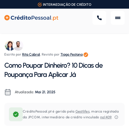
INTERMEDIAÇÃO DE CRÉDITO
Escrito por
Rita Cabral
,
Revisto por
Tiago Pestana
Como Poupar Dinheiro? 10 Dicas de
Poupança Para Aplicar Já
Atualizado:
Mai 21, 2025
CréditoPessoal.pt é gerido pela
Gestlifes
, marca registada
da JPCOM, intermediário de crédito vinculado
nº1409
.⁠