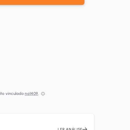
ito vinculado
nº1409
.⁠
LER ANÁLISE