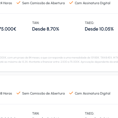
4 Horas
Sem Comissão de Abertura
Com Assinatura Digital
TAN:
TAEG:
 75.000€
Desde 8,70%
Desde 10,05%
.000€, com um prazo de 84 meses, a que corresponde a uma mensalidade de 159,83€. TAN 8,45%. MTIC 
até ao máximo de 15,3%. Montante a financiar entre: 2.500 a 75.000€. Aprovação dependente da anál
8 Horas
Sem Comissão de Abertura
Com Assinatura Digital
TAN:
TAEG: