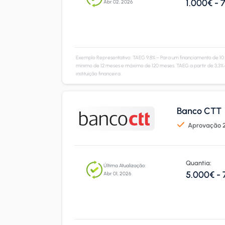
1.000€ - 
Abr 02, 2026
Exemplo Representativo: TAEG 9,8% – Para um financiamento de 10
mínimo de 12 meses e máximo de 120 meses. TAEG a partir de 3,3% 
instituição financeira.
Banco CTT
Aprovação 2
Quantia:
Última Atualização:
5.000€ -
Abr 01, 2026