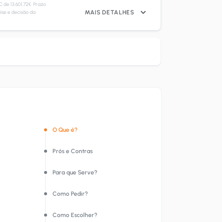
de 13.601,72€. Prazo
ise e decisão da
MAIS DETALHES
O Que é?
Prós e Contras
Para que Serve?
Como Pedir?
Como Escolher?