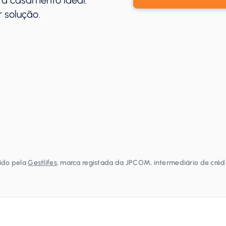
ra casamento ideal.
 solução.
rido pela
Gestlifes
, marca registada da JPCOM, intermediário de créd