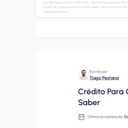
Exemplo Representativo: TAEG 9,8% – Para um financiamento de 10
mínimo de 12 meses e máximo de 120 meses. TAEG a partir de 3,3% 
instituição financeira.
Escrito por
Tiago Pestana
Crédito Para
Saber
Última actualização:
Ou