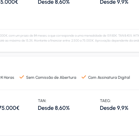
75.000€
Desde 8,60%
Desde 9,9%
.000€, com um prazo de 84 meses, a que corresponde a uma mensalidade de 159,83€. TAN 8,45%. MTIC 
até ao máximo de 15,3%. Montante a financiar entre: 2.500 a 75.000€. Aprovação dependente da anál
4 Horas
Sem Comissão de Abertura
Com Assinatura Digital
TAN:
TAEG:
 75.000€
Desde 8,60%
Desde 9,9%