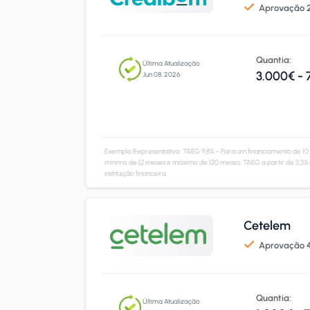
Aprovação 2
Quantia:
Última Atualização:
3.000€ -
Jun 08, 2026
Exemplo Representativo: TAEG 9,8% – Para um financiamento de 10
mínimo de 12 meses e máximo de 120 meses. TAEG a partir de 3,3% 
instituição financeira.
Cetelem
Aprovação 4
Quantia:
Última Atualização: