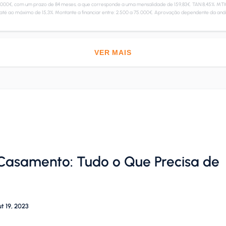
.000€, com um prazo de 84 meses, a que corresponde a uma mensalidade de 159,83€. TAN 8,45%. MTIC 
até ao máximo de 15,3%. Montante a financiar entre: 2.500 a 75.000€. Aprovação dependente da anál
VER MAIS
 Casamento: Tudo o Que Precisa de
t 19, 2023