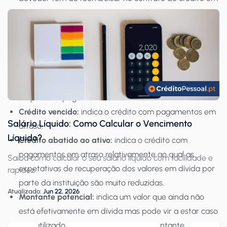
causa. Este montante exclui juros, mas inclui o capital
que ainda não foi posto a pagamento nas prestações e
o capital que deveria ter sido pago mas não foi.
Montante e entrada em incumprimento:
o montante
em incumprimento indica o valor total de pagamentos
em atraso; a entrada em incumprimento indica a data
do primeiro pagamento em atraso.
Crédito vencido:
indica o crédito com pagamentos em
Salário Líquido: Como Calcular o Vencimento
atraso.
Líquido?
Crédito abatido ao ativo:
indica o crédito com
pagamentos em atraso relativamente ao qual as
Saiba como calcular o seu salário líquido com facilidade e
expetativas de recuperação dos valores em dívida por
rapidez
parte da instituição são muito reduzidas.
Atualizado:
Jun 22, 2026
Montante potencial:
indica um valor que ainda não
está efetivamente em dívida mas pode vir a estar caso
seja utilizado. Um bom exemplo é o montante