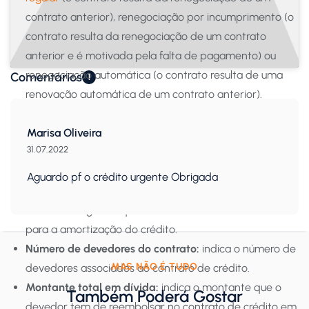
contrato anterior), renegociação por incumprimento (o
contrato resulta da renegociação de um contrato
anterior e é motivada pela falta de pagamento) ou
renegociação automática (o contrato resulta de uma
Comentários
1
renovação automática de um contrato anterior).
Em litígio judicial:
indica se o contrato de crédito tem
Marisa Oliveira
pendente uma ação judicial.
31.07.2022
Início e fim:
data em que se iniciou o contrato de
crédito e data em que se prevê que o financiamento
Aguardo pf o crédito urgente Obrigada
esteja totalmente amortizado. Caso a data de fim seja
9999-12-31, significa que não ficou definida uma data
para a amortização do crédito.
Número de devedores do contrato:
indica o número de
MAS NÃO É TUDO
devedores associados ao contrato de crédito.
Montante total em dívida:
indica o montante que o
Também Poderá Gostar
devedor tem de reembolsar no contrato de crédito em