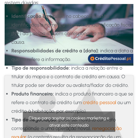
restem dúvidas:
Identificação do titular:
no cabeçalho estão
identificados o nome e o número de identificação fiscal
(NIF) da pessoa a quem corresponde o mapa em
causa.
Responsabilidades de crédito a [data]:
indica a data a
que se refere a informação.
Tipo de responsabilidade:
indica a relação entre o
titular do mapa e o contrato de crédito em causa. O
titular pode ser devedor ou avalista/fiador do crédito.
Produto financeiro:
indica o produto financeiro a que se
refere o contrato de crédito (um
crédito pessoal
ou um
crédito à habitação, por exemplo).
Clique para aceitar os cookies marketing e
Tipo de negociação:
pode ser nova (o contrato
ativar este conteúdo
corresponde a uma operação nova),
renegociação
regular
(o contrato resulta da renegociação de um