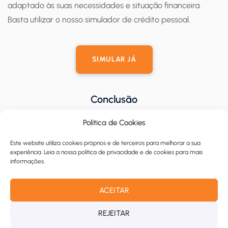
adaptado às suas necessidades e situação financeira.
Basta utilizar o nosso simulador de crédito pessoal.
SIMULAR JÁ
Conclusão
Com o passar dos anos, é normal que já não se recorde de
Política de Cookies
todos os produtos financeiros que tem em seu nome,
Este website utiliza cookies próprios e de terceiros para melhorar a sua
sejam empréstimos ou cartões de crédito. Por esse motivo,
experiência. Leia a nossa política de privacidade e de cookies para mais
informações.
ter acesso ao seu
Mapa de Responsabilidades de Crédito
pode ser uma ajuda valiosa
.
ACEITAR
Este documento é uma boa forma de
gerir o seu histórico
REJEITAR
financeiro
e perceber quais as dívidas que tem de saldar.