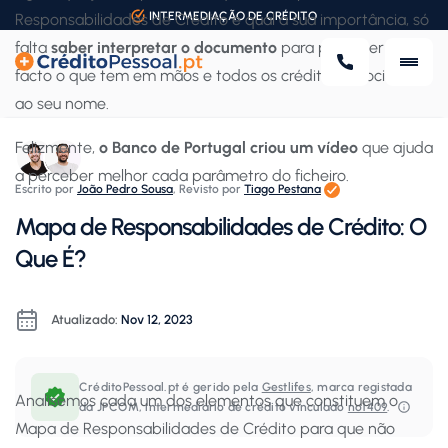
INTERMEDIAÇÃO DE CRÉDITO
Responsabilidades de Crédito e qual a sua importância, só
falta
saber interpretar o documento
para perceber de
facto o que tem em mãos e todos os créditos associados
ao seu nome.
Felizmente,
o Banco de Portugal criou um vídeo
que ajuda
a perceber melhor cada parâmetro do ficheiro.
Escrito por
João Pedro Sousa
,
Revisto por
Tiago Pestana
Mapa de Responsabilidades de Crédito: O
Que É?
Atualizado:
Nov 12, 2023
CréditoPessoal.pt é gerido pela
Gestlifes
, marca registada
Analisemos cada um dos elementos que constituem o
da JPCOM, intermediário de crédito vinculado
nº1409
.⁠
Mapa de Responsabilidades de Crédito para que não