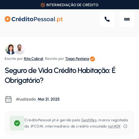
INTERMEDIAÇÃO DE CRÉDITO
Escrito por
Rita Cabral
,
Revisto por
Tiago Pestana
Seguro de Vida Crédito Habitação: É
Obrigatório?
Atualizado:
Mai 21, 2025
CréditoPessoal.pt é gerido pela
Gestlifes
, marca registada
da JPCOM, intermediário de crédito vinculado
nº1409
.⁠