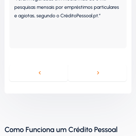
pesquisas mensais por empréstimos particulares
e agiotas, segundo o CréditoPessoal.pt.”
“O
p
ac
Como Funciona um Crédito Pessoal