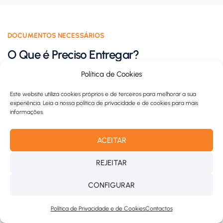
DOCUMENTOS NECESSÁRIOS
O Que é Preciso Entregar?
Política de Cookies
Documento de Identificação
1
Este website utiliza cookies próprios e de terceiros para melhorar a sua
experiência. Leia a nossa política de privacidade e de cookies para mais
Comprovativo de Residência
2
informações.
Cópia de uma fatura com a sua morada ou certidão
ACEITAR
do
Portal das Finanças
.
REJEITAR
Comprovativo de IBAN
3
CONFIGURAR
Comprovativo de Rendimentos
4
Política de Privacidade e de Cookies
Contactos