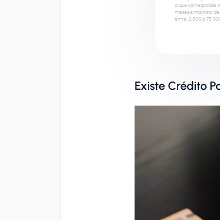
a que corresponde a
meses e máximo de 1
entre: 2.500 a 75.00
Existe Crédito P