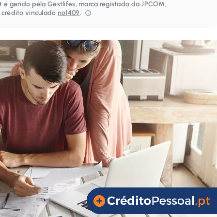
t é gerido pela
Gestlifes
, marca registada da JPCOM,
 crédito vinculado
nº1409
.⁠