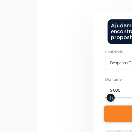
Ajudamo
encontr
propost
Finalidade
Despesas G
Montante
Exemplo Representat