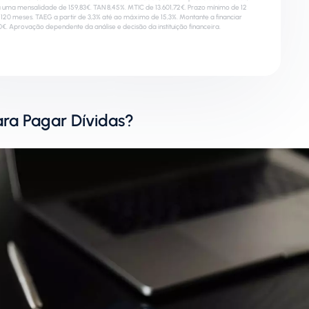
 uma mensalidade de 159,83€. TAN 8,45%. MTIC de 13.601,72€. Prazo mínimo de 12
20 meses. TAEG a partir de 3,3% até ao máximo de 15,3%. Montante a financiar
0€. Aprovação dependente da análise e decisão da instituição financeira.
ara Pagar Dívidas?