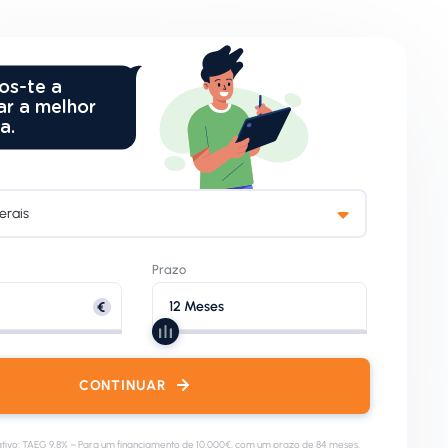
s-te a
ar a melhor
a.
erais
Prazo
CONTINUAR
ivo: TAEG 9,8% – Para um financiamento de 10.000€, com um prazo de 84 meses,