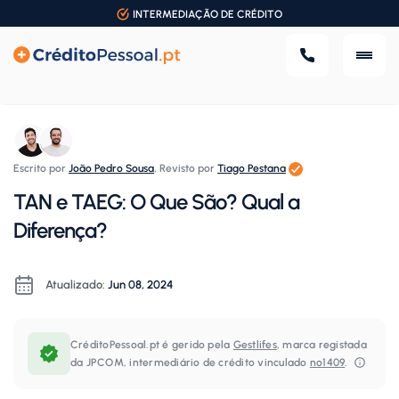
INTERMEDIAÇÃO DE CRÉDITO
Escrito por
João Pedro Sousa
,
Revisto por
Tiago Pestana
TAN e TAEG: O Que São? Qual a
Diferença?
Atualizado:
Jun 08, 2024
CréditoPessoal.pt é gerido pela
Gestlifes
, marca registada
da JPCOM, intermediário de crédito vinculado
nº1409
.⁠