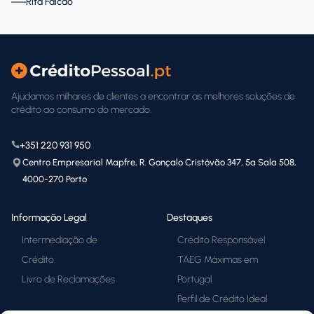
Rita Falcão
Ajudamos milhares de clientes a encontrar as melhores soluções de
crédito ao consumo do mercado.
+351 220 931 950
Centro Empresarial Mapfre, R. Gonçalo Cristóvão 347, 5ª Sala 508,
4000-270 Porto
Informação Legal
Destaques
Intermediação de
Crédito Responsável
Crédito
TAEG Máximas em
Livro de Reclamações
Portugal
Perfil de Crédito Ideal