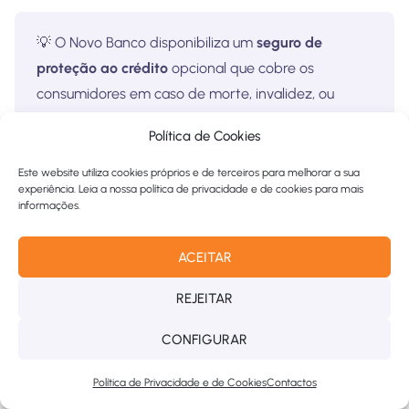
💡 O Novo Banco disponibiliza um
seguro de
proteção ao crédito
opcional que cobre os
consumidores em caso de morte, invalidez, ou
desemprego.
Política de Cookies
Este website utiliza cookies próprios e de terceiros para melhorar a sua
experiência. Leia a nossa política de privacidade e de cookies para mais
informações.
Novo Banco Crédito Pessoal: Documentos
Necessários
ACEITAR
REJEITAR
Documento de Identificação
Cartão de Cidadão ou Bilhete de Identificação
CONFIGURAR
Comprovativo de IBAN
Política de Privacidade e de Cookies
Contactos
Obtido através de uma caixa de multibanco ou do