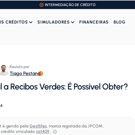
INTERMEDIAÇÃO DE CRÉDITO
IS CRÉDITOS
SIMULADORES
FINANCEIRAS
BLOG
Revisto por
Tiago Pestana
l a Recibos Verdes: É Possível Obter?
24
t é gerido pela
Gestlifes
, marca registada da JPCOM,
 crédito vinculado
nº1409
.⁠