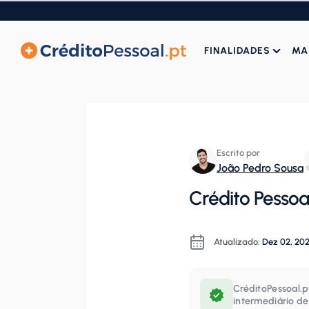
FINALIDADES
MA
Escrito por
João Pedro Sousa
Crédito Pessoa
Atualizado:
Dez 02, 20
CréditoPessoal.p
intermediário de