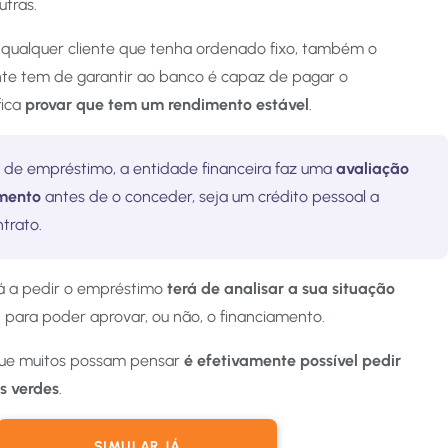
utras.
qualquer cliente que tenha ordenado fixo, também o
te tem de garantir ao banco é capaz de pagar o
fica
provar que tem um rendimento estável
.
 de empréstimo, a entidade financeira faz uma
avaliação
amento
antes de o conceder, seja um crédito pessoal a
trato.
tá a pedir o empréstimo
terá de analisar a sua situação
a
para poder aprovar, ou não, o financiamento.
 que muitos possam pensar
é efetivamente possível pedir
os verdes
.
SIMULAR JÁ