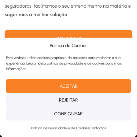
seguradoras, facilitamos o seu entendimento na matéria e
sugerimos a melhor solução
.
SIMULAR JÁ
Política de Cookies
Este website utiliza cookies próprios e de terceiros para melhorar a sua
experiência. Leia a nossa política de privacidade e de cookies para mais
CONCLUSÃO
informações.
Resumindo
ACEITAR
REJEITAR
O BNI Europa está focado em oferecer soluções de
crédito consolidado (com ou sem transferência de
CONFIGURAR
crédito habitação), sendo a entidade financeira
Política de Privacidade e de Cookies
Contactos
mais especializada no que toca a este tipo de