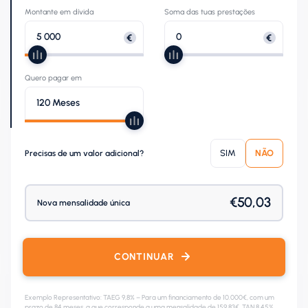
Montante em dívida
Soma das tuas prestações
Quero pagar em
SIM
NÃO
Precisas de um valor adicional?
€50,03
Nova mensalidade única
CONTINUAR
Exemplo Representativo: TAEG 9,8% – Para um financiamento de 10.000€, com um
prazo de 84 meses, a que corresponde a uma mensalidade de 159,83€. TAN 8,45%.