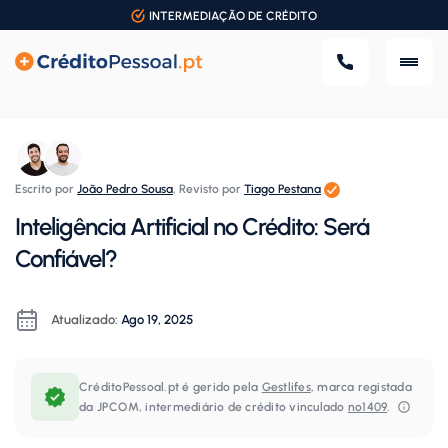
INTERMEDIAÇÃO DE CRÉDITO
Escrito por
João Pedro Sousa
,
Revisto por
Tiago Pestana
Inteligência Artificial no Crédito: Será
Confiável?
Atualizado:
Ago 19, 2025
CréditoPessoal.pt é gerido pela
Gestlifes
, marca registada
da JPCOM, intermediário de crédito vinculado
nº1409
.⁠