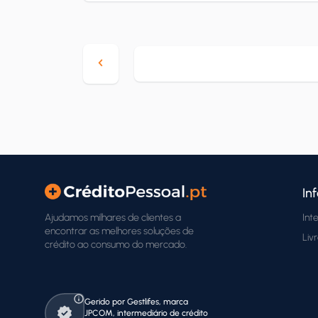
In
Ajudamos milhares de clientes a
Int
encontrar as melhores soluções de
Liv
crédito ao consumo do mercado.
Gerido por Gestlifes, marca
JPCOM, intermediário de crédito