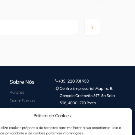
Sobre Nós
+351 220 931 950
Centro Empresarial Mapfre, R.
Autores
Gonçalo Cristóvão 347, 5ª Sala
Quem Somos
508, 4000-270 Porto
Contactos
Política de Cookies
utiliza cookies próprios e de terceiros para melhorar a sua experiência. Leia a
a de privacidade e de cookies para mais informações.