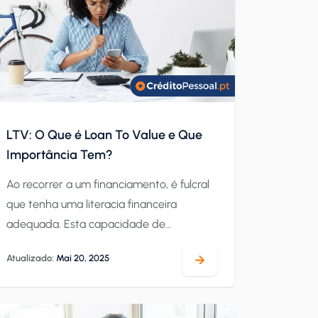
LTV: O Que é Loan To Value e Que
Importância Tem?
Ao recorrer a um financiamento, é fulcral
que tenha uma literacia financeira
adequada. Esta capacidade de
compreender certos termos permite-
Atualizado:
Mai 20, 2025
lhe tomar decisões mais informadas e
responsáveis. Em particular, quando
falamos de crédito para bens de valor