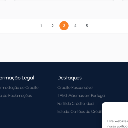
automóveis especializados para quem
quer comprar carro usado, de forma a
que receba melhores condições de
1
2
3
4
5
contrato para […]
formação Legal
Destaques
ermediação de Crédito
Crédito Responsável
ro de Reclamações
TAEG Máximas em Portugal
Perfil de Crédito Ideal
Estudo: Cartões de Crédito em PT
Este website 
nossa polític