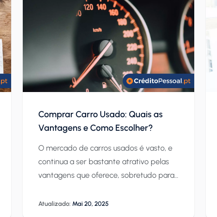
Comprar Carro Usado: Quais as
Vantagens e Como Escolher?
O mercado de carros usados é vasto, e
continua a ser bastante atrativo pelas
vantagens que oferece, sobretudo para
os compradores, que cada vez mais
recorrem a empréstimos para facilitar a
Atualizado:
Mai 20, 2025
compra. É que já existem créditos