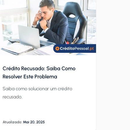
mais avultado, quanto mais conhecedor
do jargão financeiro, maiores as
probabilidades de conseguir um
empréstimo que lhe ofereça as […]
Crédito Recusado: Saiba Como
Resolver Este Problema
Saiba como solucionar um crédito
recusado.
Atualizado:
Mai 20, 2025