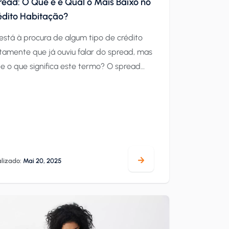
ead: O Que é e Qual o Mais Baixo no
édito Habitação?
está à procura de algum tipo de crédito
tamente que já ouviu falar do spread, mas
e o que significa este termo? O spread
rece quase sempre associado a
vidades bancárias e aos seus produtos
anceiros, nomeadamente às taxas de juro!
te artigo, iremos explicar-lhe ao
menor o que precisa de saber para tomar
lizado:
Mai 20, 2025