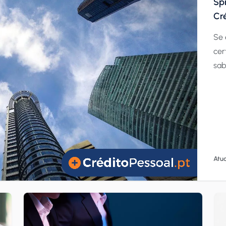
Spr
Cr
Se 
cer
sab
apa
ati
fin
Nes
por
[…]
Atua